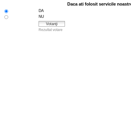
Daca ati folosit servicile noast
DA
NU
Rezultat votare