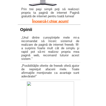
Prin trei paşi simpli poţi să realizezi
propria ta pagină de internet Pagină
gratuită de internet pentru toată lumea!
Încearcă-l chiar acum!
Opinii
„Unul dintre cunoştinţele mele mi-a
recomandat să încerc sistemul de
realizare de pagină de internet freewb. M-
a surprins foarte mult cât de simplu şi
rapid pot să-mi realizez propria mea
pagină web, recomand tuturor acest
sistem.”
„Posibilităţile oferite de freewb oferă ajutor
de nepreţuit afacerii mele. Toate
afirmaţiile menţionate ca avantaje sunt
adevărate!”